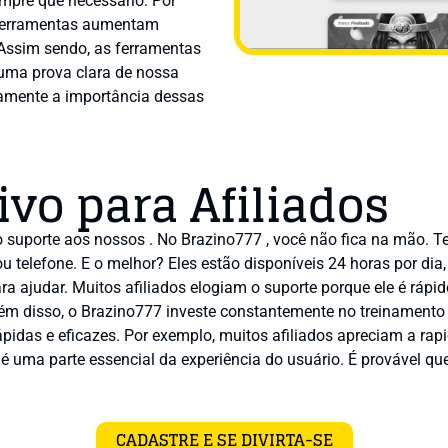
empre que necessário. Por
 ferramentas aumentam
 Assim sendo, as ferramentas
 uma prova clara de nossa
damente a importância dessas
vo para Afiliados
 suporte aos nossos . No Brazino777 , você não fica na mão. 
ou telefone. E o melhor? Eles estão disponíveis 24 horas por di
a ajudar. Muitos afiliados elogiam o suporte porque ele é rápido
ém disso, o Brazino777 investe constantemente no treinamento 
idas e eficazes. Por exemplo, muitos afiliados apreciam a rap
é uma parte essencial da experiência do usuário. É provável qu
CADASTRE E SE DIVIRTA-SE