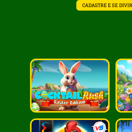
CADASTRE E SE DIVI