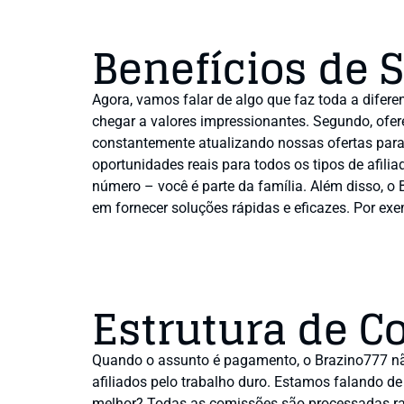
Benefícios de S
Agora, vamos falar de algo que faz toda a difer
chegar a valores impressionantes. Segundo, ofer
constantemente atualizando nossas ofertas para 
oportunidades reais para todos os tipos de afili
número – você é parte da família. Além disso, o
em fornecer soluções rápidas e eficazes. Por ex
Estrutura de C
Quando o assunto é pagamento, o Brazino777 nã
afiliados pelo trabalho duro. Estamos falando d
melhor? Todas as comissões são processadas ra