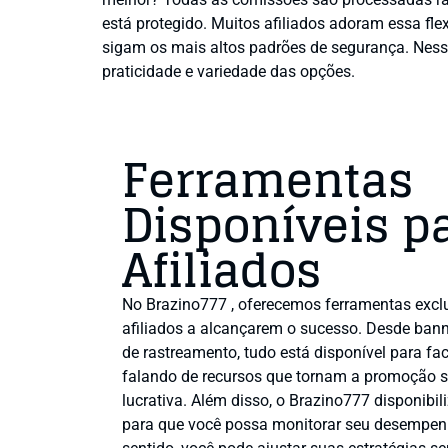
está protegido. Muitos afiliados adoram essa fle
sigam os mais altos padrões de segurança. Nesse
praticidade e variedade das opções.
Jogue com responsabilidade. 18+
Ferramentas
Disponíveis p
Afiliados
No Brazino777 , oferecemos ferramentas excl
afiliados a alcançarem o sucesso. Desde bann
de rastreamento, tudo está disponível para fac
falando de recursos que tornam a promoção si
lucrativa. Além disso, o Brazino777 disponibil
para que você possa monitorar seu desempen