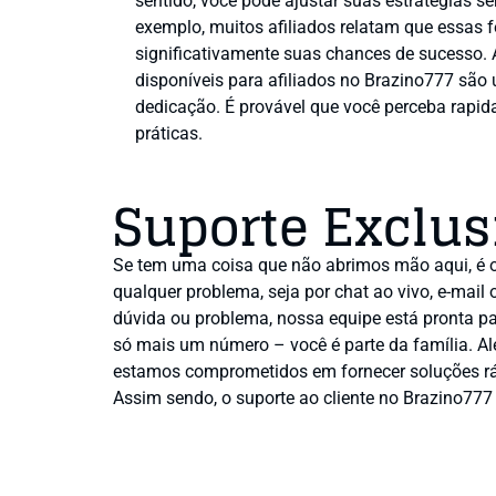
sentido, você pode ajustar suas estratégias s
exemplo, muitos afiliados relatam que essas
significativamente suas chances de sucesso.
disponíveis para afiliados no Brazino777 são
dedicação. É provável que você perceba rapi
práticas.
Suporte Exclusi
Se tem uma coisa que não abrimos mão aqui, é o
qualquer problema, seja por chat ao vivo, e-mail 
dúvida ou problema, nossa equipe está pronta par
só mais um número – você é parte da família. Al
estamos comprometidos em fornecer soluções ráp
Assim sendo, o suporte ao cliente no Brazino777 