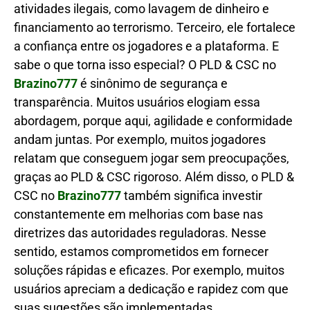
atividades ilegais, como lavagem de dinheiro e
financiamento ao terrorismo. Terceiro, ele fortalece
a confiança entre os jogadores e a plataforma. E
sabe o que torna isso especial? O PLD & CSC no
Brazino777
é sinônimo de segurança e
transparência. Muitos usuários elogiam essa
abordagem, porque aqui, agilidade e conformidade
andam juntas. Por exemplo, muitos jogadores
relatam que conseguem jogar sem preocupações,
graças ao PLD & CSC rigoroso. Além disso, o PLD &
CSC no
Brazino777
também significa investir
constantemente em melhorias com base nas
diretrizes das autoridades reguladoras. Nesse
sentido, estamos comprometidos em fornecer
soluções rápidas e eficazes. Por exemplo, muitos
usuários apreciam a dedicação e rapidez com que
suas sugestões são implementadas.