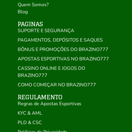
Quem Somos?
Blog
PAGINAS
SUPORTE E SEGURANÇA
PAGAMENTOS, DEPÓSITOS E SAQUES
BÔNUS E PROMOÇÕES DO BRAZINO777
APOSTAS ESPORTIVAS NO BRAZINO777
CASSINO ONLINE E JOGOS DO
BRAZINO777
COMO COMEÇAR NO BRAZINO777
REGULAMENTO
Regras de Apostas Esportivas
KYC & AML
PLD & CSC