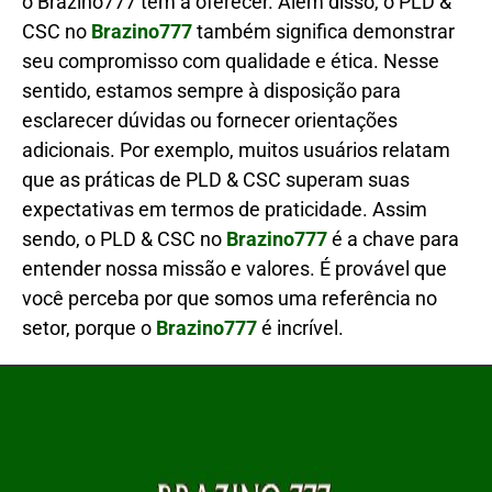
o Brazino777 tem a oferecer. Além disso, o PLD &
CSC no
Brazino777
também significa demonstrar
seu compromisso com qualidade e ética. Nesse
sentido, estamos sempre à disposição para
esclarecer dúvidas ou fornecer orientações
adicionais. Por exemplo, muitos usuários relatam
que as práticas de PLD & CSC superam suas
expectativas em termos de praticidade. Assim
sendo, o PLD & CSC no
Brazino777
é a chave para
entender nossa missão e valores. É provável que
você perceba por que somos uma referência no
setor, porque o
Brazino777
é incrível.