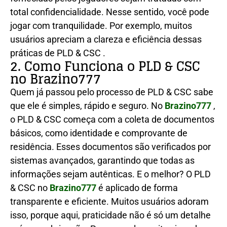
total confidencialidade. Nesse sentido, você pode
jogar com tranquilidade. Por exemplo, muitos
usuários apreciam a clareza e eficiência dessas
práticas de PLD & CSC .
2. Como Funciona o PLD & CSC
no Brazino777
Quem já passou pelo processo de PLD & CSC sabe
que ele é simples, rápido e seguro. No
Brazino777
,
o PLD & CSC começa com a coleta de documentos
básicos, como identidade e comprovante de
residência. Esses documentos são verificados por
sistemas avançados, garantindo que todas as
informações sejam autênticas. E o melhor? O PLD
& CSC no
Brazino777
é aplicado de forma
transparente e eficiente. Muitos usuários adoram
isso, porque aqui, praticidade não é só um detalhe