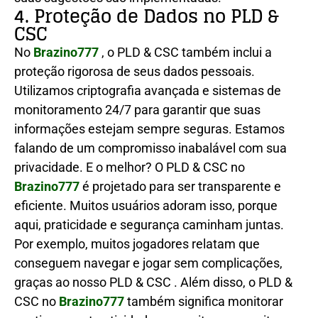
4. Proteção de Dados no PLD &
CSC
No
Brazino777
, o PLD & CSC também inclui a
proteção rigorosa de seus dados pessoais.
Utilizamos criptografia avançada e sistemas de
monitoramento 24/7 para garantir que suas
informações estejam sempre seguras. Estamos
falando de um compromisso inabalável com sua
privacidade. E o melhor? O PLD & CSC no
Brazino777
é projetado para ser transparente e
eficiente. Muitos usuários adoram isso, porque
aqui, praticidade e segurança caminham juntas.
Por exemplo, muitos jogadores relatam que
conseguem navegar e jogar sem complicações,
graças ao nosso PLD & CSC . Além disso, o PLD &
CSC no
Brazino777
também significa monitorar