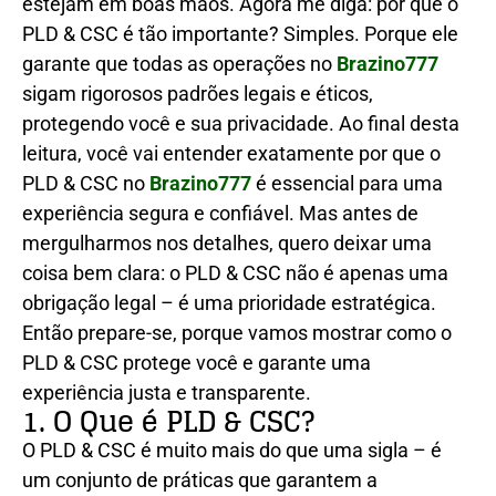
estejam em boas mãos. Agora me diga: por que o
PLD & CSC é tão importante? Simples. Porque ele
garante que todas as operações no
Brazino777
sigam rigorosos padrões legais e éticos,
protegendo você e sua privacidade. Ao final desta
leitura, você vai entender exatamente por que o
PLD & CSC no
Brazino777
é essencial para uma
experiência segura e confiável. Mas antes de
mergulharmos nos detalhes, quero deixar uma
coisa bem clara: o PLD & CSC não é apenas uma
obrigação legal – é uma prioridade estratégica.
Então prepare-se, porque vamos mostrar como o
PLD & CSC protege você e garante uma
experiência justa e transparente.
1. O Que é PLD & CSC?
O PLD & CSC é muito mais do que uma sigla – é
um conjunto de práticas que garantem a