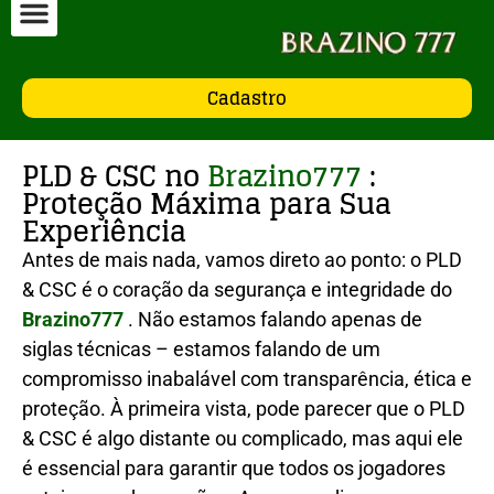
Cadastro
PLD & CSC no
Brazino777
:
Proteção Máxima para Sua
Experiência
Antes de mais nada, vamos direto ao ponto: o PLD
& CSC é o coração da segurança e integridade do
Brazino777
. Não estamos falando apenas de
siglas técnicas – estamos falando de um
compromisso inabalável com transparência, ética e
proteção. À primeira vista, pode parecer que o PLD
& CSC é algo distante ou complicado, mas aqui ele
é essencial para garantir que todos os jogadores